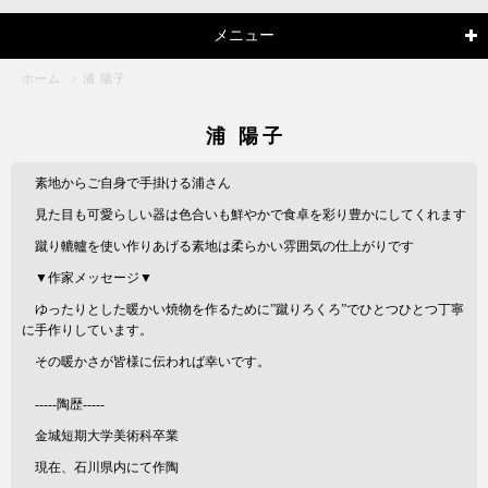
メニュー
ホーム
>
浦 陽子
浦 陽子
素地からご自身で手掛ける浦さん
見た目も可愛らしい器は色合いも鮮やかで食卓を彩り豊かにしてくれます
蹴り轆轤を使い作りあげる素地は柔らかい雰囲気の仕上がりです
▼作家メッセージ▼
ゆったりとした暖かい焼物を作るために”蹴りろくろ”でひとつひとつ丁寧
に手作りしています。
その暖かさが皆様に伝われば幸いです。
-----陶歴-----
金城短期大学美術科卒業
現在、石川県内にて作陶