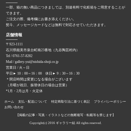
一部、箱の無い商品につきましては、別途有料で化粧箱をご用意することが
できます。
ご注文の際、備考欄にお書き添えください。
熨斗、メッセージカードなどは無料で対応させていただきます。
店舗情報
〒923-1111
石川県能美市泉台町南23番地（九谷陶芸村内）
Tel / 0761-57-8282
Mail / gallery-yui@nishida-shoji.co.jp
営業日 / 火～日
平日► 10：00～16：00 休日► 9：30～16：30
＊閉店時間は変更になる場合がございます
（月曜が祝日、振替休日の場合は営業）
*1月・2月は月・火定休
ホーム
支払・配送について
特定商取引法に基づく表記
プライバシーポリシー
お問い合わせ
【掲載の記事・写真・イラストなどの無断複写・転載等を禁じます】
Copyright(c) 2016 ギャラリー結 All rights reserved.