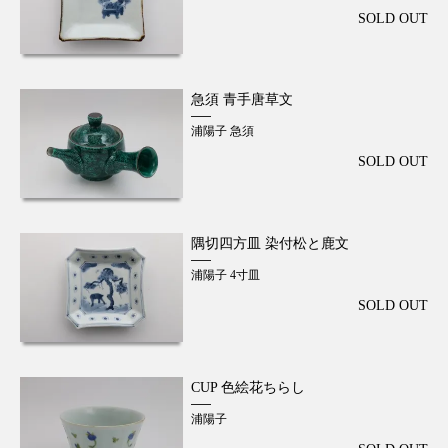
SOLD OUT
急須 青手唐草文
浦陽子 急須
SOLD OUT
隅切四方皿 染付松と鹿文
浦陽子 4寸皿
SOLD OUT
CUP 色絵花ちらし
浦陽子