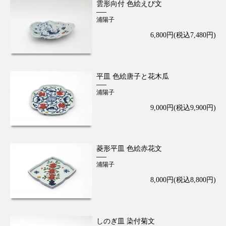
雲形向付 色絵えび文
浦陽子
6,800円(税込7,480円)
平皿 色絵唐子と花木瓜
浦陽子
9,000円(税込9,900円)
菱形平皿 色絵赤花文
浦陽子
8,000円(税込8,800円)
しのぎ皿 染付菊文