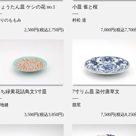
ょうたん皿 ケシの花 no.1
小皿 雀と桜
りのももみ
村松 道
2,500円(税込2,750円)
7,000円(税込7,700
ふち緑黄花詰鳥文5寸皿
7寸リム皿 染付唐草文
地健
萠窯
3,500円(税込3,850円)
7,500円(税込8,250