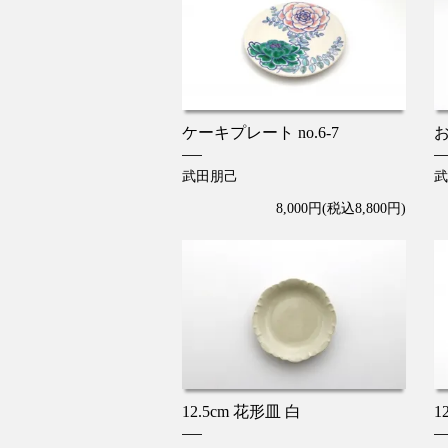
ケーキプレート no.6-7
お
武田朋己
武
8,000円(税込8,800円)
12.5cm 花形皿 白
1