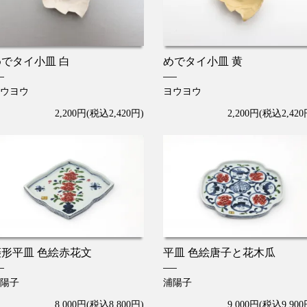
めでタイ小皿 白
めでタイ小皿 黄
ウヨウ
ヨウヨウ
2,200円(税込2,420円)
2,200円(税込2,420
菱形平皿 色絵赤花文
平皿 色絵唐子と花木瓜
陽子
浦陽子
8,000円(税込8,800円)
9,000円(税込9,900