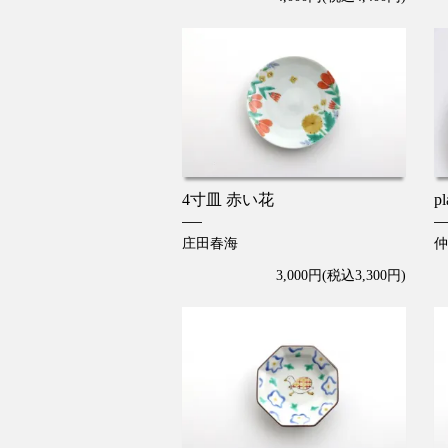
4寸皿 赤い花
pl
庄田春海
仲
3,000円(税込3,300円)