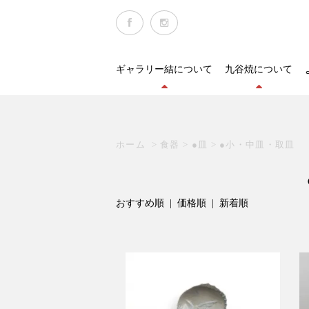
ギャラリー結について
九谷焼について
ホーム
>
食器
>
●皿
>
●小・中皿・取皿 (
おすすめ順
|
価格順
| 新着順