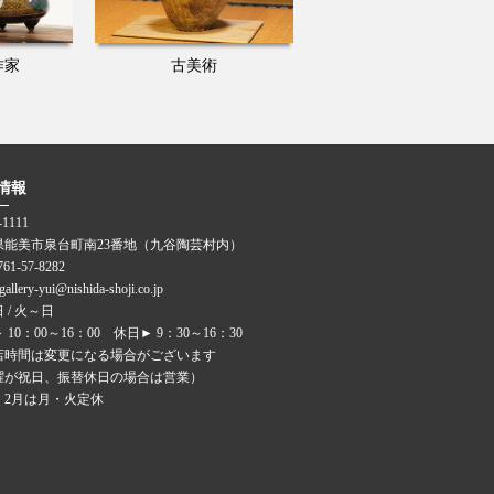
作家
古美術
情報
-1111
県能美市泉台町南23番地（九谷陶芸村内）
0761-57-8282
 gallery-yui@nishida-shoji.co.jp
 / 火～日
 10：00～16：00 休日► 9：30～16：30
店時間は変更になる場合がございます
曜が祝日、振替休日の場合は営業）
月・2月は月・火定休