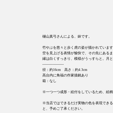
樋山真弓さんによる、鉢です。
竹やぶを悠々と歩く虎の姿が描かれています
空を見上げる表情が愉快で、その先にあるま
縁は白くすっきり、模様がうっすらと。月と
-----------------
径：約16cm 高さ：約4.3cm
高台内に角福の作家描銘あり
箱：なし
※一つ一つ成形・絵付をしているため、絵柄
※当店ではできるだけ実物の色を表現できる
と、予めご了承ください。