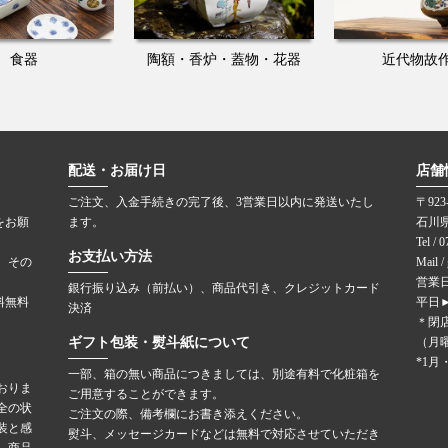
食器
陶額・香炉・蓋物・花器
近代物故
配送・お届け日
店舗
ご注文、入金手続きの完了後、3営業日以内に発送いたし
〒923
をお願
ます。
石川
Tel / 
お支払い方法
。その
Mail /
営業日
銀行振り込み（前払い）、商品代引き、クレジットカード
料無料
平日►
決済
＊閉
ギフト包装・熨斗紙について
（月
*1
一部、箱の無い商品につきましては、別途有料で化粧箱を
おりま
ご用意することができます。
全の状
ご注文の際、備考欄にお書き添えください。
装と感
熨斗、メッセージカードなどは無料で対応させていただき
、商品