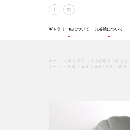
ギャラリー結について
九谷焼について
ホーム
>
樋山 真弓
>
●そば猪口・鉢 など
ホーム
>
食器
>
●皿
>
●小・中皿・取皿 