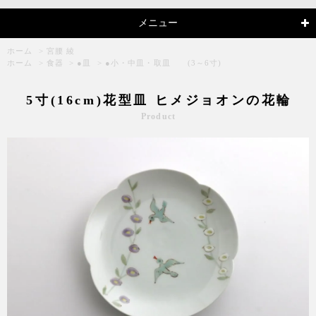
メニュー
ホーム
>
宮腰 綾
ホーム
>
食器
>
●皿
>
●小・中皿・取皿 (3～6寸)
5寸(16cm)花型皿 ヒメジョオンの花輪
Product