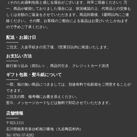
（そのため過剰包装と感じる場合がございます。何卒ご容赦ください）万
一、商品が破損しておりました場合には、状況確認の上、代替品との交換も
しくは全額のご返金をさせていただきます。商品到着後、1週間以内にご連
絡ください。 その際、お客様のご都合による返品はお受けいたしかねます
ので予めご了承ください。
配送・お届け日
ご注文、入金手続きの完了後、3営業日以内に発送いたします。
お支払い方法
銀行振り込み（前払い）、商品代引き、クレジットカード決済
ギフト包装・熨斗紙について
一部、箱の無い商品につきましては、別途有料で化粧箱をご用意することが
できます。
ご注文の際、備考欄にお書き添えください。
熨斗、メッセージカードなどは無料で対応させていただきます。
店舗情報
〒923-1111
石川県能美市泉台町南23番地（九谷陶芸村内）
Tel / 0761-57-8282