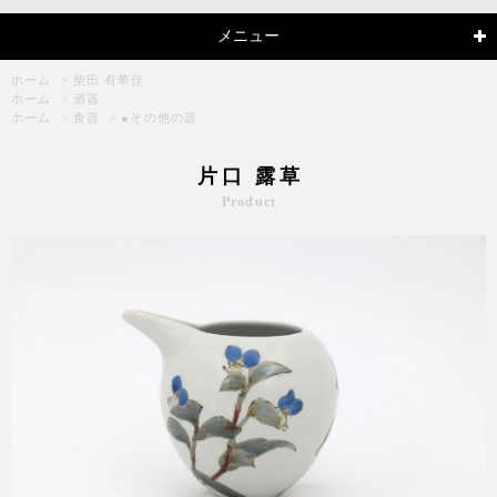
メニュー
ホーム
>
柴田 有希佳
ホーム
>
酒器
ホーム
>
食器
>
●その他の器
片口 露草
Product