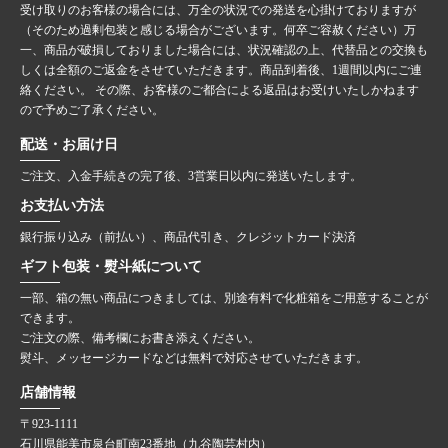
受け取りのお客様の場合には、万全の状況での発送を心掛けておりますが
（そのため過剰包装と感じる場合がございます。何卒ご容赦ください）万
一、商品が破損しておりました場合には、状況確認の上、代替品との交換も
しくは全額のご返金をさせていただきます。商品到着後、1週間以内にご連
絡ください。 その際、お客様のご都合による返品はお受けいたしかねます
ので予めご了承ください。
配送・お届け日
ご注文、入金手続きの完了後、3営業日以内に発送いたします。
お支払い方法
銀行振り込み（前払い）、商品代引き、クレジットカード決済
ギフト包装・熨斗紙について
一部、箱の無い商品につきましては、別途有料で化粧箱をご用意することが
できます。
ご注文の際、備考欄にお書き添えください。
熨斗、メッセージカードなどは無料で対応させていただきます。
店舗情報
〒923-1111
石川県能美市泉台町南23番地（九谷陶芸村内）