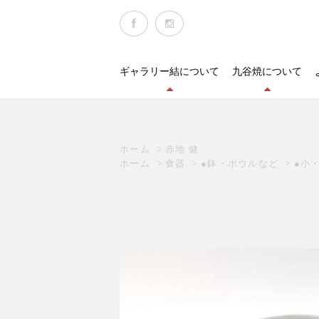
ギャラリー結について
九谷焼について
ホーム
>
赤地 健
ホーム
>
食器
>
●鉢・ボウルなど
>
●小