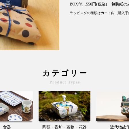
BOX付…550円(税込) 包装紙のみ
ラッピングの種類はカート内（購入手
カテゴリー
Product Types
食器
陶額・香炉・蓋物・花器
近代物故