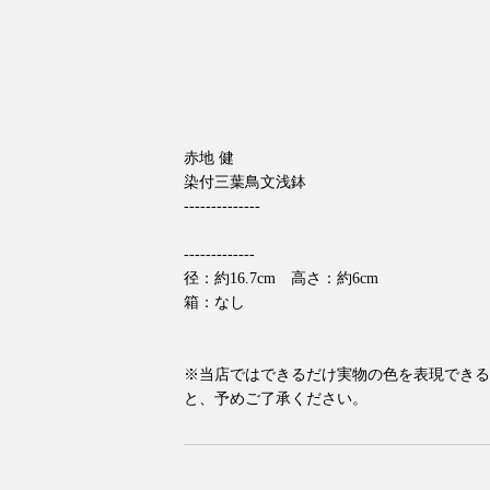
赤地 健
染付三葉鳥文浅鉢
--------------
-------------
径：約16.7cm 高さ：約6cm
箱：なし
※当店ではできるだけ実物の色を表現できる
と、予めご了承ください。