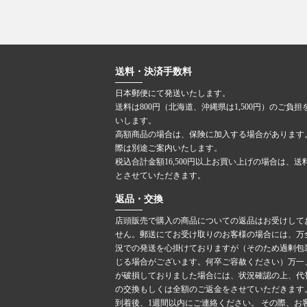
送料・決済手数料
日本郵便にて発送いたします。
送料は800円（北海道、沖縄県は1,500円）のご負担
いします。
高額商品の場合は、保険に加入する場合があります
際は別途ご案内いたします。
税込合計金額16,500円以上お買い上げの場合は、送
とさせていただきます。
返品・交換
店頭販売で購入の商品についての返品はお受けして
せん。郵送にてお受け取りのお客様の場合には、万
況での発送を心掛けておりますが（そのため過剰包
じる場合がございます。何卒ご容赦ください）万一
が破損しておりました場合には、状況確認の上、代
の交換もしくは全額のご返金をさせていただきます
到着後、1週間以内にご連絡ください。 その際、お