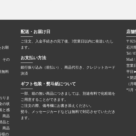
配送・お届け日
店舗
ご注文、入金手続きの完了後、3営業日以内に発送いたし
〒923
をお願
ます。
石川
Tel / 
お支払い方法
。その
Mail /
営業日
銀行振り込み（前払い）、商品代引き、クレジットカード
料無料
平日►
決済
＊閉
ギフト包装・熨斗紙について
（月
*1
一部、箱の無い商品につきましては、別途有料で化粧箱を
おりま
ご用意することができます。
全の状
ご注文の際、備考欄にお書き添えください。
装と感
熨斗、メッセージカードなどは無料で対応させていただき
、商品
ます。
替品と
。商品
客様の