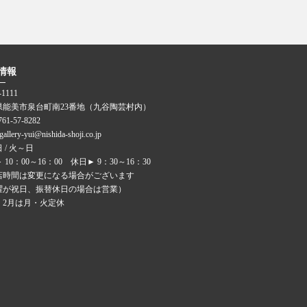
情報
-1111
県能美市泉台町南23番地（九谷陶芸村内）
0761-57-8282
 gallery-yui@nishida-shoji.co.jp
 / 火～日
 10：00～16：00 休日► 9：30～16：30
店時間は変更になる場合がございます
曜が祝日、振替休日の場合は営業）
月・2月は月・火定休