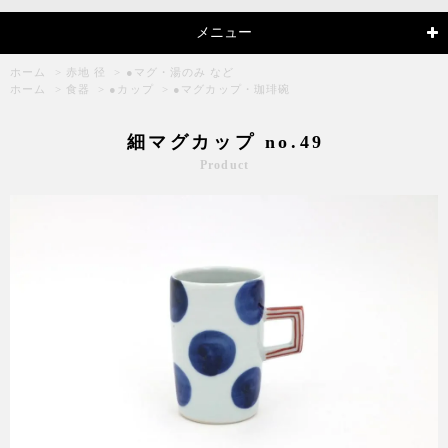
メニュー
ホーム
>
赤地 径
>
●マグ・湯のみ など
ホーム
>
食器
>
●カップ
>
●マグカップ・珈琲碗
細マグカップ no.49
Product