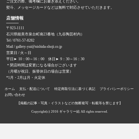
ご注文の際、備考欄にお書き添えください。
熨斗、メッセージカードなどは無料で対応させていただきます。
店舗情報
〒923-1111
石川県能美市泉台町南23番地（九谷陶芸村内）
Tel / 0761-57-8282
Mail / gallery-yui@nishida-shoji.co.jp
営業日 / 火～日
平日► 10：00～16：00 休日► 9：30～16：30
＊閉店時間は変更になる場合がございます
（月曜が祝日、振替休日の場合は営業）
*1月・2月は月・火定休
ホーム
支払・配送について
特定商取引法に基づく表記
プライバシーポリシー
お問い合わせ
【掲載の記事・写真・イラストなどの無断複写・転載等を禁じます】
Copyright(c) 2016 ギャラリー結 All rights reserved.