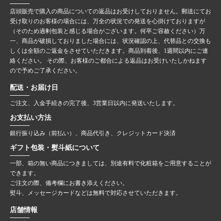
店頭販売で購入の商品についての返品はお受けしておりません。郵送にてお
受け取りのお客様の場合には、万全の状況での発送を心掛けておりますが
（そのため過剰包装と感じる場合がございます。何卒ご容赦ください）万
一、商品が破損しておりました場合には、状況確認の上、代替品との交換も
しくは全額のご返金をさせていただきます。商品到着後、1週間以内にご連
絡ください。 その際、お客様のご都合による返品はお受けいたしかねます
ので予めご了承ください。
配送・お届け日
ご注文、入金手続きの完了後、3営業日以内に発送いたします。
お支払い方法
銀行振り込み（前払い）、商品代引き、クレジットカード決済
ギフト包装・熨斗紙について
一部、箱の無い商品につきましては、別途有料で化粧箱をご用意することが
できます。
ご注文の際、備考欄にお書き添えください。
熨斗、メッセージカードなどは無料で対応させていただきます。
店舗情報