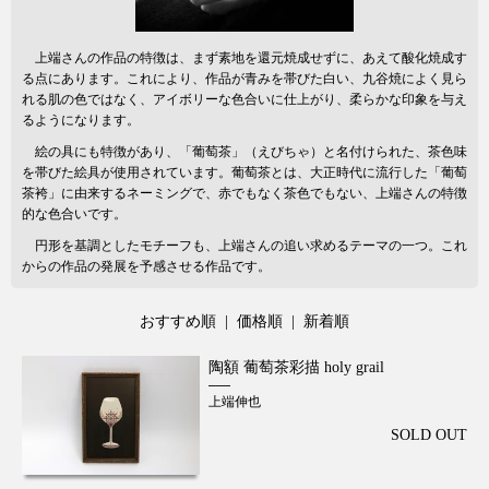
上端さんの作品の特徴は、まず素地を還元焼成せずに、あえて酸化焼成す
る点にあります。これにより、作品が青みを帯びた白い、九谷焼によく見ら
れる肌の色ではなく、アイボリーな色合いに仕上がり、柔らかな印象を与え
るようになります。
絵の具にも特徴があり、「葡萄茶」（えびちゃ）と名付けられた、茶色味
を帯びた絵具が使用されています。葡萄茶とは、大正時代に流行した「葡萄
茶袴」に由来するネーミングで、赤でもなく茶色でもない、上端さんの特徴
的な色合いです。
円形を基調としたモチーフも、上端さんの追い求めるテーマの一つ。これ
からの作品の発展を予感させる作品です。
おすすめ順
|
価格順
| 新着順
陶額 葡萄茶彩描 holy grail
上端伸也
SOLD OUT