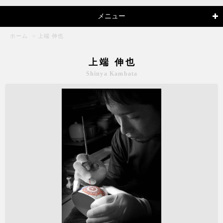
メニュー
ホーム
>
上端 伸也
上端 伸也
Shinya Kambata