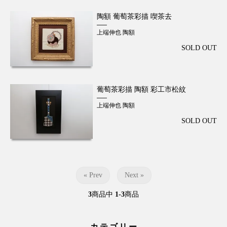
陶額 葡萄茶彩描 喫茶去
上端伸也 陶額
SOLD OUT
葡萄茶彩描 陶額 彩工市松紋
上端伸也 陶額
SOLD OUT
« Prev
Next »
3
商品中
1-3
商品
カテゴリー