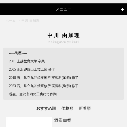
メニュー
ホーム
>
中川 由加理
中川 由加理
nakagawa yukari
-----陶歴-----
2001 上越教育大学 卒業
2005 金沢卯辰山工芸工房 修了
2018 石川県立九谷焼技術所 実習科(加飾) 修了
2023 石川県立九谷焼研修所 実習科(造形) 修了
現在、金沢市内の工房にて作陶
おすすめ順
|
価格順
| 新着順
酒器 白蟹