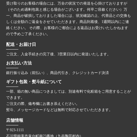
受け取りのお客様の場合には、万全の状況での発送を心掛けておりますが
（そのため過剰包装と感じる場合がございます。何卒ご容赦ください）万
一、商品が破損しておりました場合には、状況確認の上、代替品との交換も
しくは全額のご返金をさせていただきます。商品到着後、1週間以内にご連
絡ください。 その際、お客様のご都合による返品はお受けいたしかねます
ので予めご了承ください。
配送・お届け日
ご注文、入金手続きの完了後、3営業日以内に発送いたします。
お支払い方法
銀行振り込み（前払い）、商品代引き、クレジットカード決済
ギフト包装・熨斗紙について
一部、箱の無い商品につきましては、別途有料で化粧箱をご用意することが
できます。
ご注文の際、備考欄にお書き添えください。
熨斗、メッセージカードなどは無料で対応させていただきます。
店舗情報
〒923-1111
石川県能美市泉台町南23番地（九谷陶芸村内）